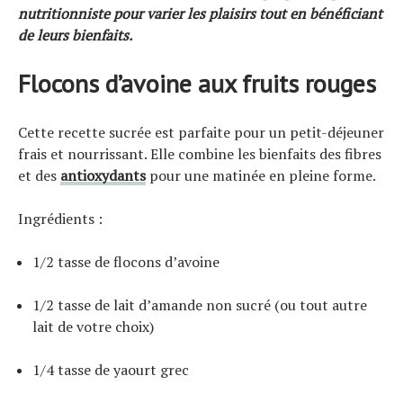
nutritionniste pour varier les plaisirs tout en bénéficiant
de leurs bienfaits.
Flocons d’avoine aux fruits rouges
Actualités
Cette recette sucrée est parfaite pour un petit-déjeuner
Technologies
frais et nourrissant. Elle combine les bienfaits des fibres
Tests de produits
et des
antioxydants
pour une matinée en pleine forme.
Conseils
Tendances
Ingrédients :
Tous nos articles
1/2 tasse de flocons d’avoine
À propos
1/2 tasse de lait d’amande non sucré (ou tout autre
lait de votre choix)
1/4 tasse de yaourt grec