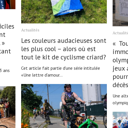
iciles
Actualités
Actualit
nt
Les couleurs audacieuses sont
 »
« Tou
les plus cool – alors où est
tant
immor
tout le kit de cyclisme criard?
olymp
jeux 
Cet article fait partie d'une série intitulée
3 ans
«Une lettre d'amour...
pourr
décè
Une alt
olympiq