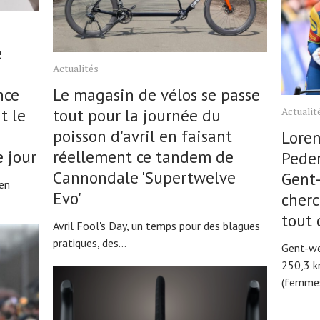
e
Actualités
Le magasin de vélos se passe
nce
Actualit
tout pour la journée du
t le
poisson d'avril en faisant
Lore
réellement ce tandem de
 jour
Peder
Cannondale 'Supertwelve
Gent-
 en
Evo'
cherc
tout 
Avril Fool's Day, un temps pour des blagues
pratiques, des...
Gent-w
250,3 
(femmes