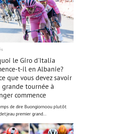
és
uoi le Giro d'Italia
nce-t-il en Albanie?
ce que vous devez savoir
a grande tournée à
ranger commence
temps de dire Buongiornoou plutôt
etjeau premier grand...