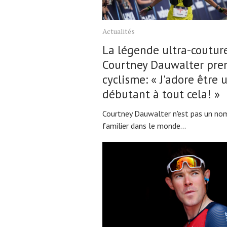
Tests de produits
Conseils
Actualités
Tendances
La légende ultra-coutur
Tous nos articles
Courtney Dauwalter pre
cyclisme: « J'adore être 
À propos
débutant à tout cela! »
Courtney Dauwalter n'est pas un no
familier dans le monde...