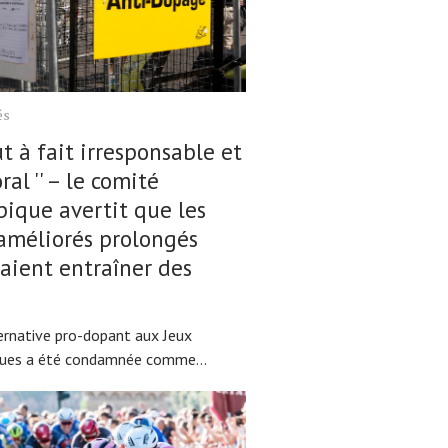
és
t à fait irresponsable et
al '' – le comité
ique avertit que les
améliorés prolongés
aient entraîner des
s
ernative pro-dopant aux Jeux
ues a été condamnée comme...