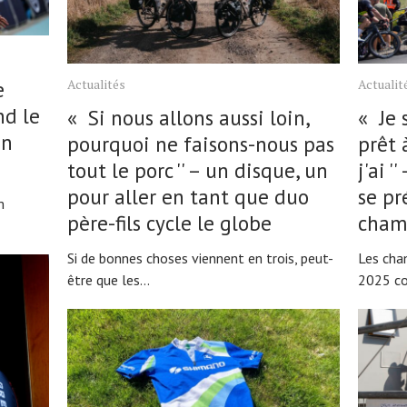
Actualités
Actualit
e
nd le
« Si nous allons aussi loin,
« Je 
un
pourquoi ne faisons-nous pas
prêt 
tout le porc '' – un disque, un
j'ai 
pour aller en tant que duo
se pr
m
père-fils cycle le globe
cham
Si de bonnes choses viennent en trois, peut-
Les cha
être que les...
2025 co