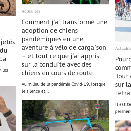
Actualités
Comment j'ai transformé une
adoption de chiens
pandémiques en une
jetés
aventure à vélo de cargaison
Actualit
 du
– et tout ce que j'ai appris
da
Pourq
sur la conduite avec des
comme
r les
chiens en cours de route
Tout 
sur l
Au milieu de la pandémie Covid-19, lorsque
le silence et...
l'ét
Il est 
përshënd