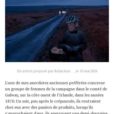
Un article proposé par Rédaction
, le 10 mai 2026
Actualités
L'une de mes anecdotes anciennes préférées concerne
Technologies
un groupe de femmes de la campagne dans le comté de
Tests de produits
Galway, sur la côte ouest de l'Irlande, dans les années
Conseils
1870. Un soir, peu après le crépuscule, ils rentraient
chez eux avec des paniers de produits, lorsqu'ils
Tendances
s'approchaient d'eux, ils aperçurent une demi-douzaine