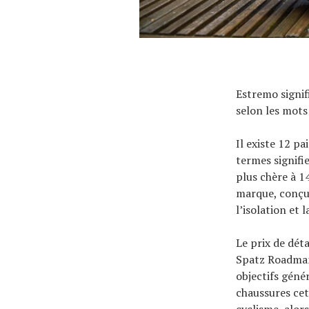
À propos
Estremo signif
selon les mots 
Il existe 12 p
termes signifi
plus chère à 14
marque, conçus
l’isolation et
Le prix de dét
Spatz Roadman 
objectifs géné
chaussures cet
cyclisme, alors