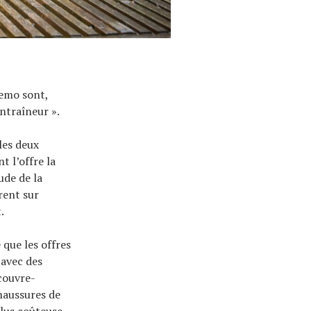
remo sont,
entraîneur ».
les deux
t l’offre la
ude de la
rent sur
.
que les offres
 avec des
 couvre-
haussures de
plus coûteuse