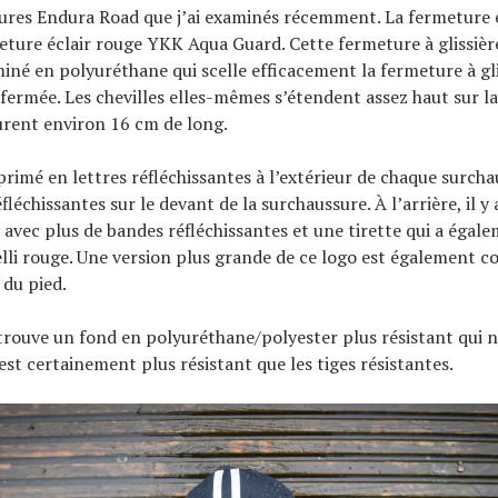
res Endura Road que j’ai examinés récemment. La fermeture éc
eture éclair rouge YKK Aqua Guard. Cette fermeture à glissièr
iné en polyuréthane qui scelle efficacement la fermeture à gli
 fermée. Les chevilles elles-mêmes s’étendent assez haut sur la
urent environ 16 cm de long.
primé en lettres réfléchissantes à l’extérieur de chaque surchau
léchissantes sur le devant de la surchaussure. À l’arrière, il y
 avec plus de bandes réfléchissantes et une tirette qui a égal
lli rouge. Une version plus grande de ce logo est également co
 du pied.
trouve un fond en polyuréthane/polyester plus résistant qui n
est certainement plus résistant que les tiges résistantes.