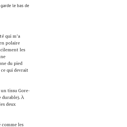
 garde le bas de
té qui m’a
 en polaire
acilement les
une
one du pied
ce qui devrait
 un tissu Gore-
 durable). À
les deux
té comme les