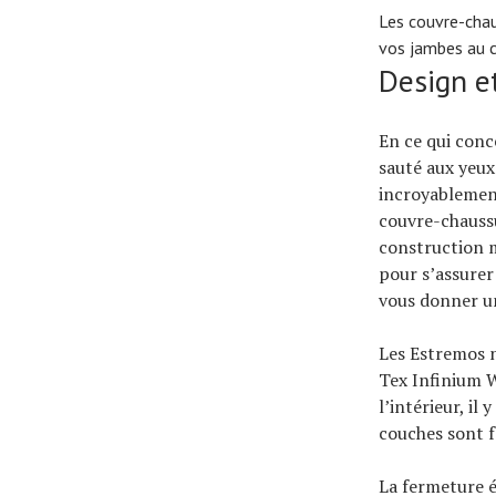
Les couvre-chau
vos jambes au 
Design e
En ce qui conc
sauté aux yeux 
incroyablement
couvre-chaussur
construction m
pour s’assurer
vous donner une
Les Estremos n
Tex Infinium W
l’intérieur, il
couches sont fa
La fermeture éc