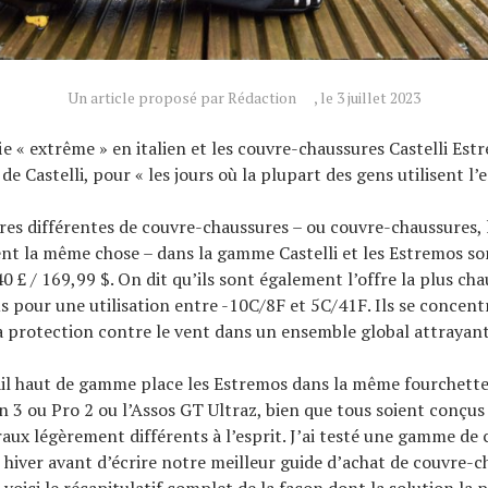
Un article proposé par Rédaction
, le 3 juillet 2023
ie « extrême » en italien et les couvre-chaussures Castelli Est
de Castelli, pour « les jours où la plupart des gens utilisent l’
aires différentes de couvre-chaussures – ou couvre-chaussures, 
ent la même chose – dans la gamme Castelli et les Estremos son
0 £ / 169,99 $. On dit qu’ils sont également l’offre la plus cha
 pour une utilisation entre -10C/8F et 5C/41F. Ils se concent
 la protection contre le vent dans un ensemble global attrayant
ail haut de gamme place les Estremos dans la même fourchette 
3 ou Pro 2 ou l’Assos GT Ultraz, bien que tous soient conçus
raux légèrement différents à l’esprit. J’ai testé une gamme de
 hiver avant d’écrire notre meilleur guide d’achat de couvre-c
 voici le récapitulatif complet de la façon dont la solution la 