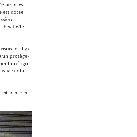
lair ici est
e est dotée
ssière
 cheville/le
ssure et il y a
 a un protège-
ement un logo
usue sur la
’est pas très