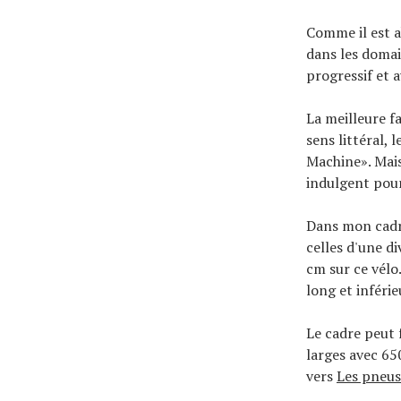
Comme il est a
dans les domai
progressif et 
La meilleure fa
sens littéral,
Machine». Mais
indulgent pour
Dans mon cadre
celles d'une d
cm sur ce vél
long et inféri
Le cadre peut 
larges avec 65
vers
Les pneus 