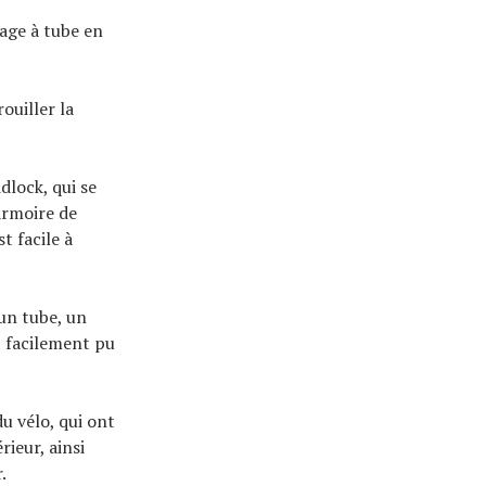
age à tube en
ouiller la
dlock, qui se
armoire de
t facile à
 un tube, un
t facilement pu
du vélo, qui ont
ieur, ainsi
.