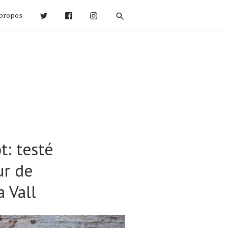
propos
t: testé
ur de
 Vall