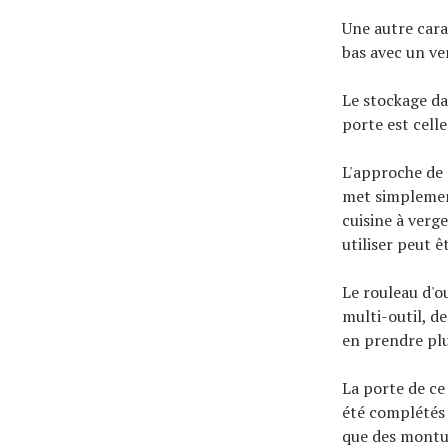
Une autre cara
bas avec un ve
Le stockage da
porte est cell
L'approche de 
met simplement
cuisine à verg
utiliser peut êt
Le rouleau d'o
multi-outil, d
en prendre plus
La porte de ce 
été complétés 
que des montur