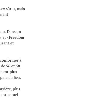
sez sûres, mais
mment
que». Dans un
st» et «Freedom
usant et
 conformes à
 de 56 et 58
e est plus
pale du lieu.
rrière, plus
ment actuel