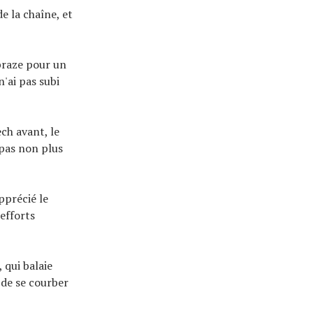
e la chaîne, et
 braze pour un
n'ai pas subi
ech avant, le
 pas non plus
pprécié le
efforts
 qui balaie
 de se courber