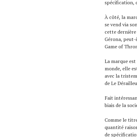
spécification,
À côté, la mar
se vend via so
cette dernière
Gérona, peut-
Game of Thron
La marque est 
monde, elle es
avec la triste
de Le Déraille
Fait intéressa
biais de la so
Comme le titre
quantité rais
de spécificati