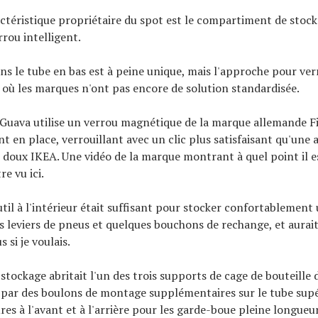
ctéristique propriétaire du spot est le compartiment de stock
rrou intelligent.
ns le tube en bas est à peine unique, mais l'approche pour verr
e où les marques n'ont pas encore de solution standardisée.
Guava utilise un verrou magnétique de la marque allemande Fi
 en place, verrouillant avec un clic plus satisfaisant qu'une 
e doux IKEA. Une vidéo de la marque montrant à quel point il es
re vu ici.
util à l'intérieur était suffisant pour stocker confortablement
es leviers de pneus et quelques bouchons de rechange, et aurai
 si je voulais.
stockage abritait l'un des trois supports de cage de bouteille 
par des boulons de montage supplémentaires sur le tube supér
es à l'avant et à l'arrière pour les garde-boue pleine longueur