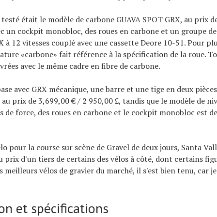
ai testé était le modèle de carbone GUAVA SPOT GRX, au prix de
ec un cockpit monobloc, des roues en carbone et un groupe d
à 12 vitesses couplé avec une cassette Deore 10-51. Pour plus
ture «carbone» fait référence à la spécification de la roue. To
ivrées avec le même cadre en fibre de carbone.
ase avec GRX mécanique, une barre et une tige en deux pièces
t au prix de 3,699,00 € / 2 950,00 £, tandis que le modèle de ni
s de force, des roues en carbone et le cockpit monobloc est de
 vélo pour la course sur scène de Gravel de deux jours, Santa Vall
 au prix d'un tiers de certains des vélos à côté, dont certains fi
 meilleurs vélos de gravier du marché, il s'est bien tenu, car je
on et spécifications