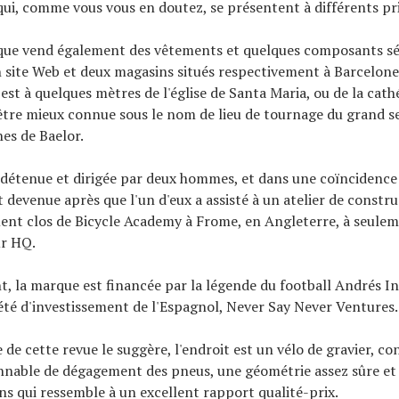
 qui, comme vous vous en doutez, se présentent à différents pri
que vend également des vêtements et quelques composants sél
n site Web et deux magasins situés respectivement à Barcelone
 est à quelques mètres de l'église de Santa Maria, ou de la cath
être mieux connue sous le nom de lieu de tournage du grand 
es de Baelor.
détenue et dirigée par deux hommes, et dans une coïncidence
t devenue après que l'un d'eux a assisté à un atelier de constr
ment clos de Bicycle Academy à Frome, en Angleterre, à seule
ur HQ.
nt, la marque est financée par la légende du football Andrés In
ciété d'investissement de l'Espagnol, Never Say Never Ventures.
 de cette revue le suggère, l'endroit est un vélo de gravier, c
onnable de dégagement des pneus, une géométrie assez sûre e
ons qui ressemble à un excellent rapport qualité-prix.