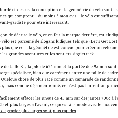
bordé ci-dessus, la conception et la géométrie du vélo sont as
nes qui comptent – du moins à mon avis – le vélo est suffisa
avant-gardiste pour être intéressant.
çon de décrire le vélo, et en fait la marque derrière, est «ludi
 le vélo est parsemé de slogans ludiques tels que «Let's Get Lo
 plus que cela, la géométrie est conçue pour créer un vélo am
 les grandes aventures et les sentiers singletrack.
 de taille XL, la pile de 621 mm et la portée de 395 mm sont
iverge spécialisée, bien que carrément entre une taille de cadre
o. Quelque chose de plus racé comme un camarade de randonné
eur, mais comme déjà mentionné, ce n'est pas l'intention princi
facilement effacer les pneus de 45 mm sur des jantes 700c à l'a
0b et plus larges à l'avant, ce qui est à la mode avec le mouve
de gravier plus larges sont plus rapides
.