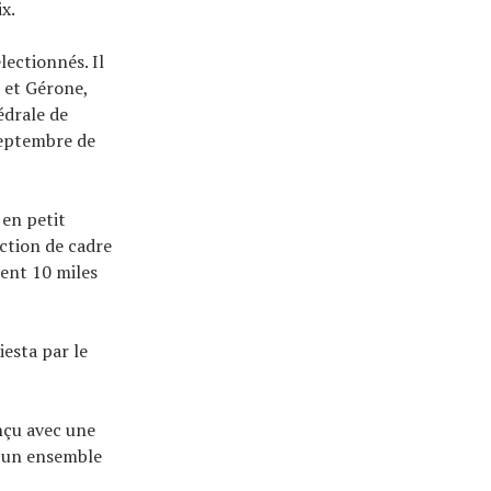
x.
ectionnés. Il
 et Gérone,
édrale de
septembre de
 en petit
uction de cadre
ment 10 miles
iesta par le
onçu avec une
t un ensemble