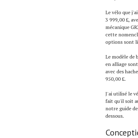
Le vélo que j'
3 999,00 £, av
mécanique GRX 
cette nomencla
options sont l
Le modèle de b
en alliage son
avec des hache
950,00 £.
J'ai utilisé le
fait qu'il soit
notre guide des
dessous.
Concepti