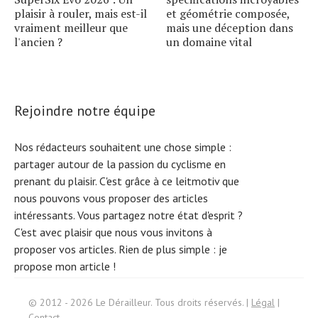
plaisir à rouler, mais est-il
et géométrie composée,
vraiment meilleur que
mais une déception dans
l'ancien ?
un domaine vital
Rejoindre notre équipe
Nos rédacteurs souhaitent une chose simple :
partager autour de la passion du cyclisme en
prenant du plaisir. C'est grâce à ce leitmotiv que
nous pouvons vous proposer des articles
intéressants. Vous partagez notre état d'esprit ?
C'est avec plaisir que nous vous invitons à
proposer vos articles. Rien de plus simple :
je
propose mon article !
S
e
arc
h
f
© 2012 - 2026 Le Dérailleur. Tous droits réservés. |
Légal
|
or:
Contact