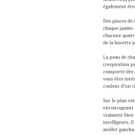
également être 
Des pinces de 
chaque jambe. 
chacune quatre
de la bavette 
La peau de ch
(respiration p
comporte des c
vous êtes inté
couleur d’un c
Sur le plan est
encourageant s
vraiment bien 
intelligents. I
mollet gauche.