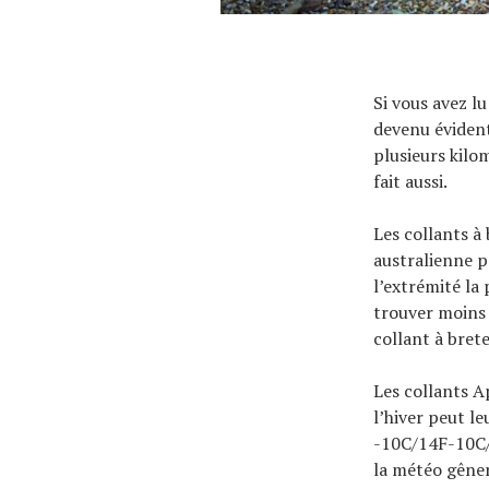
À propos
Si vous avez l
devenu évident 
plusieurs kilo
fait aussi.
Les collants à
australienne po
l’extrémité la 
trouver moins 
collant à bret
Les collants A
l’hiver peut l
-10C/14F-10C/5
la météo gêner