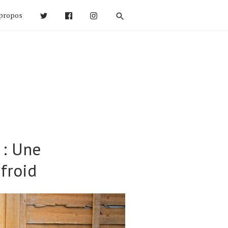
propos
 : Une
froid