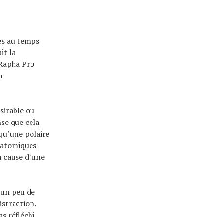
ues au temps
it la
 Rapha Pro
n
sirable ou
nse que cela
 qu’une polaire
anatomiques
à cause d’une
t un peu de
istraction.
s réfléchi