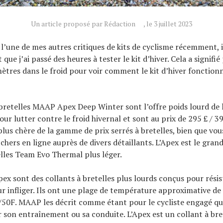
Un article proposé par Rédaction
, le 3 juillet 2023
u l’une de mes autres critiques de kits de cyclisme récemment, i
que j’ai passé des heures à tester le kit d’hiver. Cela a signifié
mètres dans le froid pour voir comment le kit d’hiver fonctionn
 bretelles MAAP Apex Deep Winter sont l’offre poids lourd de
ur lutter contre le froid hivernal et sont au prix de 295 £ / 39
plus chère de la gamme de prix serrés à bretelles, bien que vous
chers en ligne auprès de divers détaillants. L’Apex est le grand
elles Team Evo Thermal plus léger.
pex sont des collants à bretelles plus lourds conçus pour résis
eur infliger. Ils ont une plage de température approximative 
0F. MAAP les décrit comme étant pour le cycliste engagé qui
 son entraînement ou sa conduite. L’Apex est un collant à bret