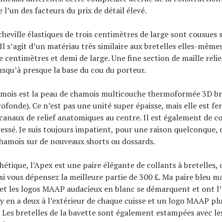
l’un des facteurs du prix de détail élevé.
cheville élastiques de trois centimètres de large sont cousues s
Il s’agit d’un matériau très similaire aux bretelles elles-même
 centimètres et demi de large. Une fine section de maille relie 
jusqu’à presque la base du cou du porteur.
amois est la peau de chamois multicouche thermoformée 3D b
rofonde). Ce n’est pas une unité super épaisse, mais elle est fe
anaux de relief anatomiques au centre. Il est également de co
ressé. Je suis toujours impatient, pour une raison quelconque, d
hamois sur de nouveaux shorts ou dossards.
hétique, l’Apex est une paire élégante de collants à bretelles, 
i vous dépensez la meilleure partie de 300 £. Ma paire bleu mar
et les logos MAAP audacieux en blanc se démarquent et ont l’
l y en a deux à l’extérieur de chaque cuisse et un logo MAAP plu
 Les bretelles de la bavette sont également estampées avec l