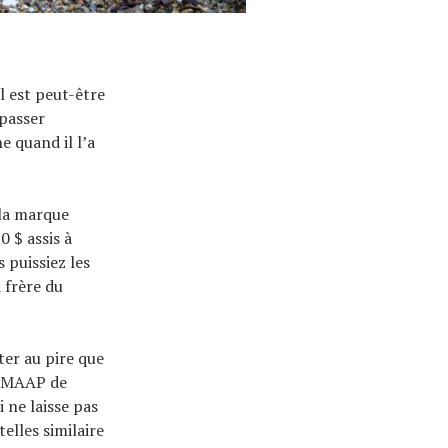
l est peut-être
 passer
e quand il l’a
 la marque
0 $ assis à
 puissiez les
 frère du
ter au pire que
de MAAP de
 ne laisse pas
elles similaire