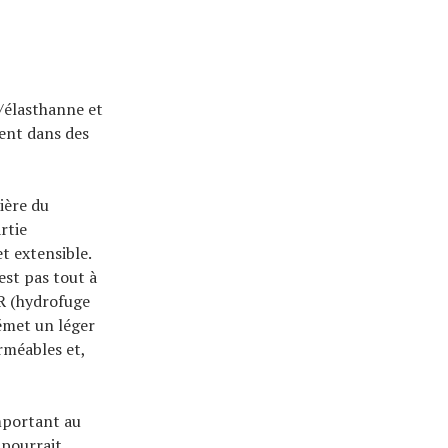
/élasthanne et
ient dans des
ière du
rtie
t extensible.
est pas tout à
WR (hydrofuge
 émet un léger
rméables et,
omportant au
 pourrait