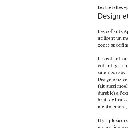
Les bretelles A
Design e
Les collants A
utilisent un m
zones spécifiq
Les collants u
collant, y com
supérieure avan
Des genoux ver
fait aussi moe
durable) à l’e
bruit de bruis
mentalement, j
Il y a plusieu
moins cinq pan