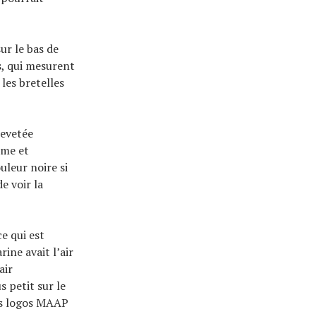
ur le bas de
s, qui mesurent
les bretelles
revetée
rme et
uleur noire si
e voir la
ce qui est
ine avait l’air
air
s petit sur le
es logos MAAP