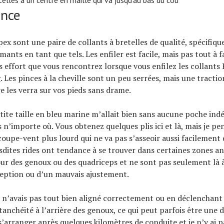
etelles a un centre en maille qui va jusqu’au bas du cou
ance
pex sont une paire de collants à bretelles de qualité, spécifiq
mants en tant que tels. Les enfiler est facile, mais pas tout à fa
 effort que vous rencontrez lorsque vous enfilez les collants
 Les pinces à la cheville sont un peu serrées, mais une tractio
 les verra sur vos pieds sans drame.
tite taille en bleu marine m’allait bien sans aucune poche indé
 n’importe où. Vous obtenez quelques plis ici et là, mais je pe
 coupe-vent plus lourd qui ne va pas s’asseoir aussi facilement
esdites rides ont tendance à se trouver dans certaines zones 
our des genoux ou des quadriceps et ne sont pas seulement là 
eption ou d’un mauvais ajustement.
 je n’avais pas tout bien aligné correctement ou en déclenchan
tanchéité à l’arrière des genoux, ce qui peut parfois être une d
s’arranger après quelques kilomètres de conduite et je n’y ai pa