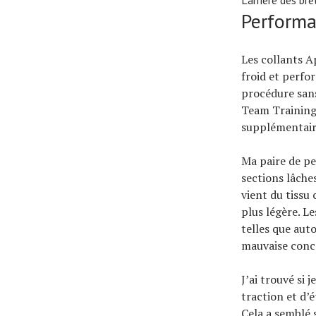
L’arrière des br
Perform
Les collants A
froid et perfor
procédure sans
Team Training.
supplémentaire
Ma paire de pe
sections lâches
vient du tissu
plus légère. L
telles que aut
mauvaise conc
J’ai trouvé si
traction et d’é
Cela a semblé 