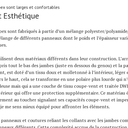
pex sont larges et confortables
t Esthétique
pex sont fabriqués à partir d’un mélange polyester/polyamide
élange de différents panneaux dont le poids et l’épaisseur var
ues.
tilisent deux matériaux différents dans leur construction. L’arr
pris tout le bas des jambes (juste en dessous du genou) et la pa
t, est doté d’un tissu doux et molletonné à l’intérieur, léger e
s le haut, cela se transforme en une polaire plus lourde qui n’
lleuse mais qui a une couche de tissu coupe-vent et traitée D
xtérieur qui offre une protection supplémentaire. Ce matériau
sement au toucher signalant ses capacités coupe-vent et impe
e me sens mieux équipé pour affronter les éléments.
rs panneaux et coutures reliant les collants avec les jambes c
neaux différents. Cette complexité accrue de la construction