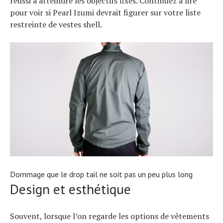
réussi à atteindre les objectifs fixés. Continuez à lire
pour voir si Pearl Izumi devrait figurer sur votre liste
restreinte de vestes shell.
Dommage que le drop tail ne soit pas un peu plus long
Design et esthétique
Actualités
Technologies
Tests de produits
Souvent, lorsque l’on regarde les options de vêtements
Conseils