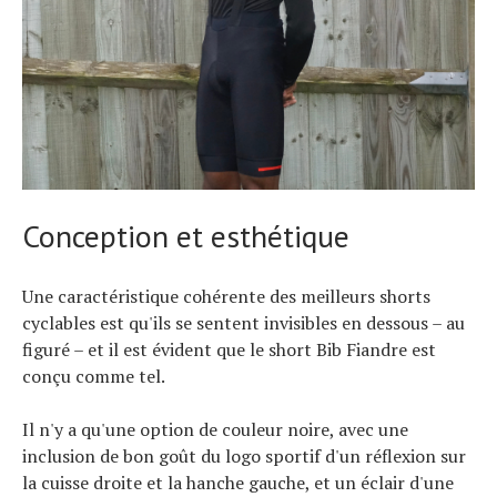
Conception et esthétique
Une caractéristique cohérente des meilleurs shorts
cyclables est qu'ils se sentent invisibles en dessous – au
figuré – et il est évident que le short Bib Fiandre est
Actualités
conçu comme tel.
Technologies
Tests de produits
Conseils
Il n'y a qu'une option de couleur noire, avec une
Tendances
inclusion de bon goût du logo sportif d'un réflexion sur
Tous nos articles
la cuisse droite et la hanche gauche, et un éclair d'une