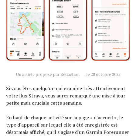
Actualités
Technologies
Tests de produits
Un article proposé par Rédaction
, le 28 octobre 2025
Conseils
Tendances
Si vous êtes quelqu'un qui examine très attentivement
votre flux Strava, vous aurez remarqué une mise à jour
Tous nos articles
petite mais cruciale cette semaine.
À propos
En haut de chaque activité sur la page « d'accueil », le
type d'appareil sur lequel elle a été enregistrée est
désormais affiché, qu'il s'agisse d'un Garmin Forerunner