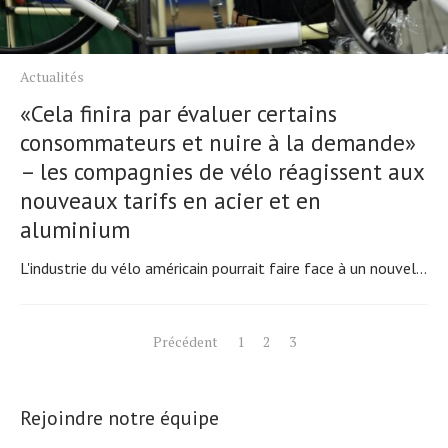
Actualités
«Cela finira par évaluer certains
consommateurs et nuire à la demande»
– les compagnies de vélo réagissent aux
nouveaux tarifs en acier et en
aluminium
L'industrie du vélo américain pourrait faire face à un nouvel...
Pagination
Précédent
1
2
3
des
publications
Rejoindre notre équipe