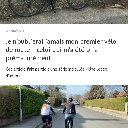
Actualités
Technologies
Tests de produits
Actualités
Conseils
Je n'oublierai jamais mon premier vélo
Tendances
de route – celui qui m'a été pris
Tous nos articles
prématurément
À propos
Cet article fait partie d'une série intitulée «Une lettre
d'amour...