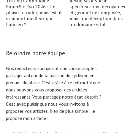
Test du Cannondale
Revue Seka Spear :
SuperSix Evo 2026 : Un
spécifications incroyables
plaisir à rouler, mais est-il
et géométrie composée,
vraiment meilleur que
mais une déception dans
l'ancien ?
un domaine vital
Rejoindre notre équipe
Nos rédacteurs souhaitent une chose simple :
partager autour de la passion du cyclisme en
prenant du plaisir. C'est grâce à ce leitmotiv que
nous pouvons vous proposer des articles
intéressants. Vous partagez notre état d'esprit ?
C'est avec plaisir que nous vous invitons à
proposer vos articles. Rien de plus simple :
je
propose mon article !
S
e
a
r
c
h
f
o