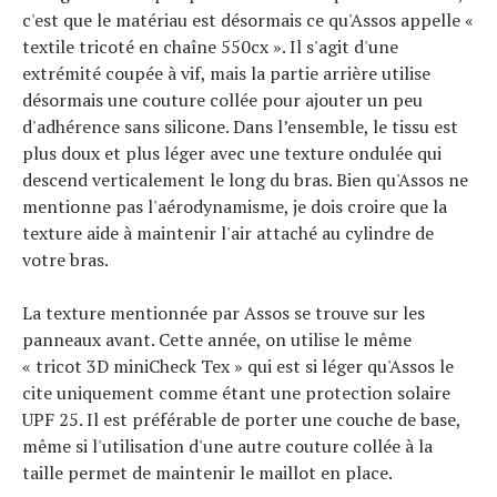
c'est que le matériau est désormais ce qu'Assos appelle «
textile tricoté en chaîne 550cx ». Il s'agit d'une
extrémité coupée à vif, mais la partie arrière utilise
Actualités
Technologies
désormais une couture collée pour ajouter un peu
Tests de produits
d'adhérence sans silicone. Dans l’ensemble, le tissu est
Conseils
plus doux et plus léger avec une texture ondulée qui
Tendances
descend verticalement le long du bras. Bien qu'Assos ne
Tous nos articles
mentionne pas l'aérodynamisme, je dois croire que la
À propos
texture aide à maintenir l'air attaché au cylindre de
votre bras.
La texture mentionnée par Assos se trouve sur les
panneaux avant. Cette année, on utilise le même
« tricot 3D miniCheck Tex » qui est si léger qu'Assos le
cite uniquement comme étant une protection solaire
UPF 25. Il est préférable de porter une couche de base,
même si l'utilisation d'une autre couture collée à la
taille permet de maintenir le maillot en place.