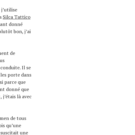
j’utilise
la
Silca Tattico
étant donné
utôt bon, j’ai
ent de
lus
onduite. Il se
 les porte dans
ssi parce que
tant donné que
j’étais là avec
amen de tous
ois qu’une
suscitait une