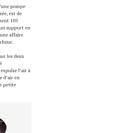
 d’une pompe
sée, est de
ement 103
z un support en
une affaire
tchouc.
sur les deux
é
expulse l’air à
 d’air en
e petite