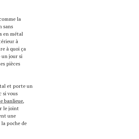
e comme la
m sans
us en métal
térieur à
re à quoi ça
 un jour si
es pièces
tal et porte un
 si vous
de banlieue
,
 le joint
ent une
 la poche de