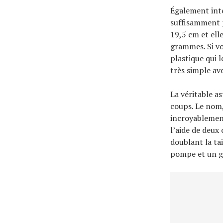
Également inté
suffisamment p
19,5 cm et ell
grammes. Si vo
plastique qui 
très simple av
La véritable a
coups. Le nom,
incroyablement 
l’aide de deux
doublant la ta
pompe et un g