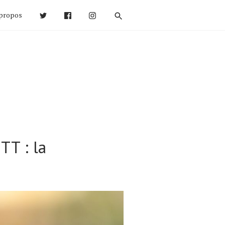
propos
TT : la