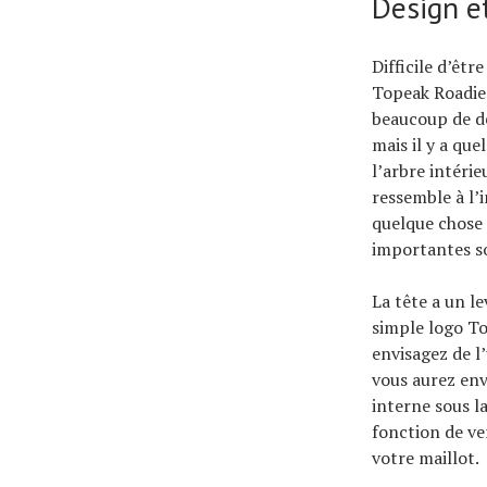
Design e
Difficile d’êt
Topeak Roadie 
beaucoup de dé
mais il y a que
l’arbre intéri
ressemble à l’i
quelque chose 
importantes s
La tête a un l
simple logo To
envisagez de l
vous aurez env
interne sous l
fonction de ve
votre maillot.