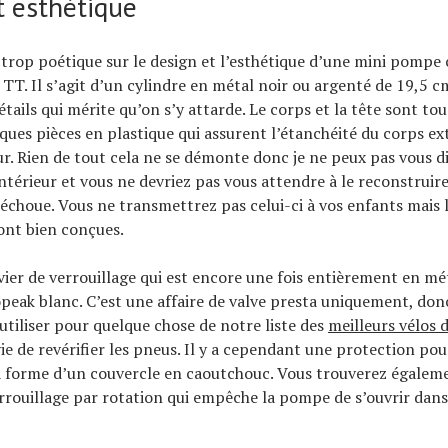
t esthétique
re trop poétique sur le design et l’esthétique d’une mini pomp
TT. Il s’agit d’un cylindre en métal noir ou argenté de 19,5 c
tails qui mérite qu’on s’y attarde. Le corps et la tête sont to
lques pièces en plastique qui assurent l’étanchéité du corps ex
eur. Rien de tout cela ne se démonte donc je ne peux pas vous di
ntérieur et vous ne devriez pas vous attendre à le reconstruire
échoue. Vous ne transmettrez pas celui-ci à vos enfants mais l
ont bien conçues.
evier de verrouillage qui est encore une fois entièrement en mé
peak blanc. C’est une affaire de valve presta uniquement, donc
’utiliser pour quelque chose de notre liste des
meilleurs vélos 
ie de revérifier les pneus. Il y a cependant une protection pour
a forme d’un couvercle en caoutchouc. Vous trouverez égalem
rrouillage par rotation qui empêche la pompe de s’ouvrir dans