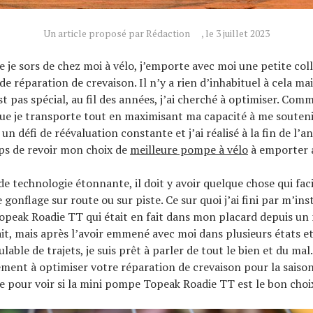
Un article proposé par Rédaction
, le 3 juillet 2023
e je sors de chez moi à vélo, j’emporte avec moi une petite coll
de réparation de crevaison. Il n’y a rien d’inhabituel à cela ma
st pas spécial, au fil des années, j’ai cherché à optimiser. Com
ue je transporte tout en maximisant ma capacité à me souten
t un défi de réévaluation constante et j’ai réalisé à la fin de l’
mps de revoir mon choix de
meilleure pompe à vélo
à emporter 
e technologie étonnante, il doit y avoir quelque chose qui faci
 gonflage sur route ou sur piste. Ce sur quoi j’ai fini par m’insta
peak Roadie TT qui était en fait dans mon placard depuis u
ait, mais après l’avoir emmené avec moi dans plusieurs états e
able de trajets, je suis prêt à parler de tout le bien et du mal.
ment à optimiser votre réparation de crevaison pour la saison 
re pour voir si la mini pompe Topeak Roadie TT est le bon choi