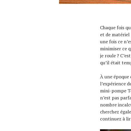
À propos
Chaque fois qu
et de matériel 
une fois ce n’e
minimiser ce q
je roule ? C’es
qu’il était te
À une époque d
l’expérience de
mini-pompe To
n’est pas parf
nombre incalcul
cherchez égale
continuez à li