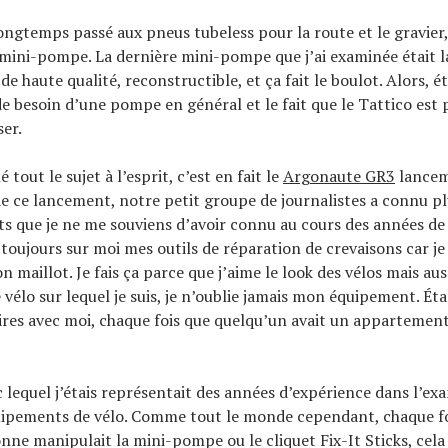
ongtemps passé aux pneus tubeless pour la route et le gravier, 
mini-pompe. La dernière mini-pompe que j’ai examinée était 
 de haute qualité, reconstructible, et ça fait le boulot. Alors, 
besoin d’une pompe en général et le fait que le Tattico est pl
ser.
 tout le sujet à l’esprit, c’est en fait le
Argonaute GR3
lancem
de ce lancement, notre petit groupe de journalistes a connu p
 que je ne me souviens d’avoir connu au cours des années de c
i toujours sur moi mes outils de réparation de crevaisons car je
 maillot. Je fais ça parce que j’aime le look des vélos mais au
 vélo sur lequel je suis, je n’oublie jamais mon équipement. É
aires avec moi, chaque fois que quelqu’un avait un appartement, 
 lequel j’étais représentait des années d’expérience dans l’ex
quipements de vélo. Comme tout le monde cependant, chaque f
nne manipulait la mini-pompe ou le cliquet Fix-It Sticks, cela 