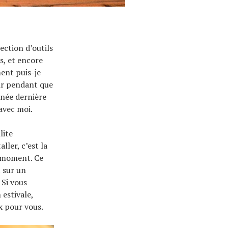
ection d’outils
is, et encore
ment puis-je
ir pendant que
année dernière
avec moi.
lite
ller, c’est la
n moment. Ce
t sur un
 Si vous
estivale,
x pour vous.