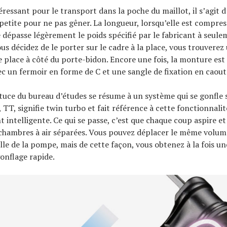
ressant pour le transport dans la poche du maillot, il s’agit
etite pour ne pas gêner. La longueur, lorsqu’elle est compres
e dépasse légèrement le poids spécifié par le fabricant à seul
us décidez de le porter sur le cadre à la place, vous trouvere
le place à côté du porte-bidon. Encore une fois, la monture est 
ec un fermoir en forme de C et une sangle de fixation en caou
stuce du bureau d’études se résume à un système qui se gonfle 
 TT, signifie twin turbo et fait référence à cette fonctionnalit
intelligente. Ce qui se passe, c’est que chaque coup aspire et 
 chambres à air séparées. Vous pouvez déplacer le même volume
ille de la pompe, mais de cette façon, vous obtenez à la fois un
onflage rapide.