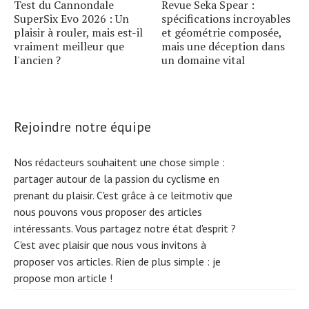
Test du Cannondale
Revue Seka Spear :
SuperSix Evo 2026 : Un
spécifications incroyables
plaisir à rouler, mais est-il
et géométrie composée,
vraiment meilleur que
mais une déception dans
l'ancien ?
un domaine vital
Rejoindre notre équipe
Nos rédacteurs souhaitent une chose simple :
partager autour de la passion du cyclisme en
prenant du plaisir. C'est grâce à ce leitmotiv que
nous pouvons vous proposer des articles
intéressants. Vous partagez notre état d'esprit ?
C'est avec plaisir que nous vous invitons à
proposer vos articles. Rien de plus simple :
je
propose mon article !
S
e
ar
c
h
f