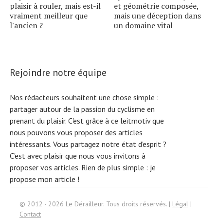
plaisir à rouler, mais est-il
et géométrie composée,
vraiment meilleur que
mais une déception dans
l'ancien ?
un domaine vital
Rejoindre notre équipe
Nos rédacteurs souhaitent une chose simple :
partager autour de la passion du cyclisme en
prenant du plaisir. C'est grâce à ce leitmotiv que
nous pouvons vous proposer des articles
intéressants. Vous partagez notre état d'esprit ?
C'est avec plaisir que nous vous invitons à
proposer vos articles. Rien de plus simple :
je
propose mon article !
S
e
ar
c
h
f
© 2012 - 2026 Le Dérailleur. Tous droits réservés. |
Légal
|
or:
Contact