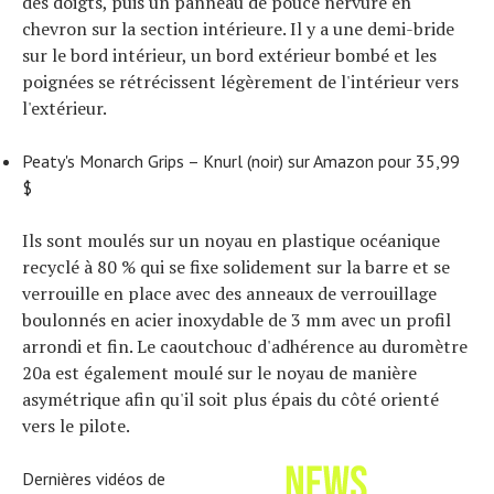
des doigts, puis un panneau de pouce nervuré en
chevron sur la section intérieure. Il y a une demi-bride
sur le bord intérieur, un bord extérieur bombé et les
poignées se rétrécissent légèrement de l'intérieur vers
l'extérieur.
Peaty's Monarch Grips – Knurl (noir) sur Amazon pour 35,99
$
Ils sont moulés sur un noyau en plastique océanique
recyclé à 80 % qui se fixe solidement sur la barre et se
verrouille en place avec des anneaux de verrouillage
boulonnés en acier inoxydable de 3 mm avec un profil
arrondi et fin. Le caoutchouc d'adhérence au duromètre
Actualités
20a est également moulé sur le noyau de manière
Technologies
asymétrique afin qu'il soit plus épais du côté orienté
Tests de produits
vers le pilote.
Conseils
Tendances
Dernières vidéos de
Tous nos articles