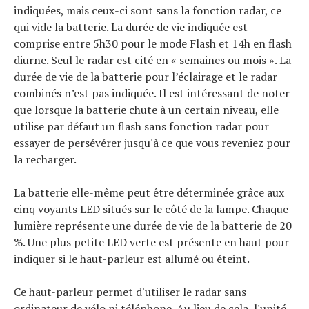
indiquées, mais ceux-ci sont sans la fonction radar, ce
qui vide la batterie. La durée de vie indiquée est
comprise entre 5h30 pour le mode Flash et 14h en flash
diurne. Seul le radar est cité en « semaines ou mois ». La
Actualités
durée de vie de la batterie pour l’éclairage et le radar
Technologies
combinés n’est pas indiquée. Il est intéressant de noter
Tests de produits
que lorsque la batterie chute à un certain niveau, elle
Conseils
utilise par défaut un flash sans fonction radar pour
Tendances
essayer de persévérer jusqu'à ce que vous reveniez pour
Tous nos articles
la recharger.
À propos
La batterie elle-même peut être déterminée grâce aux
cinq voyants LED situés sur le côté de la lampe. Chaque
lumière représente une durée de vie de la batterie de 20
%. Une plus petite LED verte est présente en haut pour
indiquer si le haut-parleur est allumé ou éteint.
Ce haut-parleur permet d'utiliser le radar sans
ordinateur de vélo ni téléphone. Au lieu de cela, l'unité