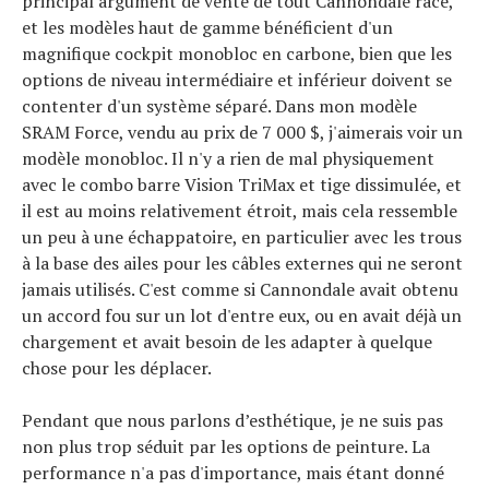
principal argument de vente de tout Cannondale racé,
et les modèles haut de gamme bénéficient d'un
magnifique cockpit monobloc en carbone, bien que les
options de niveau intermédiaire et inférieur doivent se
contenter d'un système séparé. Dans mon modèle
SRAM Force, vendu au prix de 7 000 $, j'aimerais voir un
modèle monobloc. Il n'y a rien de mal physiquement
Actualités
Technologies
avec le combo barre Vision TriMax et tige dissimulée, et
Tests de produits
il est au moins relativement étroit, mais cela ressemble
Conseils
un peu à une échappatoire, en particulier avec les trous
Tendances
à la base des ailes pour les câbles externes qui ne seront
Tous nos articles
jamais utilisés. C'est comme si Cannondale avait obtenu
À propos
un accord fou sur un lot d'entre eux, ou en avait déjà un
chargement et avait besoin de les adapter à quelque
chose pour les déplacer.
Pendant que nous parlons d’esthétique, je ne suis pas
non plus trop séduit par les options de peinture. La
performance n'a pas d'importance, mais étant donné