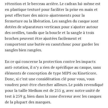
rétention et le berceau arrière. Le cadran lui-même est
en plastique texturé pour faciliter la prise en main et
peut effectuer des micro-ajustements pour la
fermeture ou la libération. Les sangles du casque sont
dotées de séparateurs verticaux pour s'ajuster autour
Actualités
des oreilles, tandis que la boucle et la sangle à trois
Technologies
broches peuvent être ajustées facilement et
Tests de produits
comportent une butée en caoutchouc pour garder les
Conseils
Tendances
sangles bien rangées.
Tous nos articles
À propos
En ce qui concerne la protection contre les impacts
anti-rotation, il n’y a rien de spécifique au casque, sans
éléments de conception de type MIPS ou Kineticore.
Donc, si c’est une considération clé pour vous, vous
voudrez peut-être chercher ailleurs. Le poids revendiqué
pour la taille Medium est de 255 g, avec notre unité de
test à 259 g, bien dans la zone d'erreur avec les casques
de la plupart des marques.