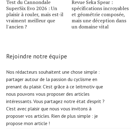
Test du Cannondale
Revue Seka Spear :
SuperSix Evo 2026 : Un
spécifications incroyables
plaisir à rouler, mais est-il
et géométrie composée,
vraiment meilleur que
mais une déception dans
l'ancien ?
un domaine vital
Rejoindre notre équipe
Nos rédacteurs souhaitent une chose simple :
partager autour de la passion du cyclisme en
prenant du plaisir. C'est grâce à ce leitmotiv que
nous pouvons vous proposer des articles
intéressants. Vous partagez notre état d'esprit ?
C'est avec plaisir que nous vous invitons à
proposer vos articles. Rien de plus simple :
je
propose mon article !
S
e
ar
c
h
f