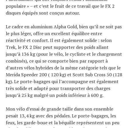
populaire » – et c’est le fruit de ce travail que le FX 2
disques équipés sont conçus autour.
Le cadre en aluminium Alpha Gold, bien qu’il ne soit pas
le plus léger, offre un excellent équilibre entre
réactivité et confort. Il est également solide : selon
Trek, le FX 2 Disc peut supporter des poids allant
jusqu’à 136 kg (pour le vélo, le cycliste et le chargement
Actualités
combinés), ce qui se comporte bien par rapport à
Technologies
d’autres vélos hybrides de la même catégorie tels que le
Tests de produits
Merida Speeder 200 ( 120 kg) et Scott Sub Cross 50 (128
Conseils
kg). Le porte-bagages qui l’accompagne est également
Tendances
Tous nos articles
très solide et adapté pour transporter des charges
À propos
jusqu’à 25 kg malgré un poids inférieur à 600 g.
Mon vélo d’essai de grande taille dans son ensemble
pesait 13,4 kg avec des pédales. Le porte-bagages, les
feux, les garde-boue et la béquille représentent un peu