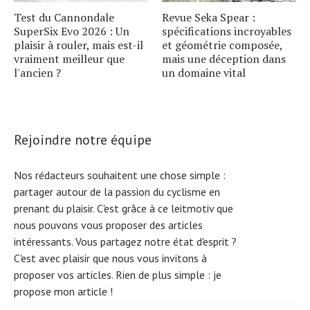
Test du Cannondale
Revue Seka Spear :
SuperSix Evo 2026 : Un
spécifications incroyables
plaisir à rouler, mais est-il
et géométrie composée,
vraiment meilleur que
mais une déception dans
l'ancien ?
un domaine vital
Rejoindre notre équipe
Nos rédacteurs souhaitent une chose simple :
partager autour de la passion du cyclisme en
prenant du plaisir. C'est grâce à ce leitmotiv que
nous pouvons vous proposer des articles
intéressants. Vous partagez notre état d'esprit ?
C'est avec plaisir que nous vous invitons à
proposer vos articles. Rien de plus simple :
je
propose mon article !
S
e
a
r
c
h
f
o