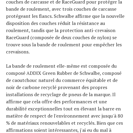
couches de carcasse et de RaceGuard pour protéger la
bande de roulement, avec trois couches de carcasse
protégeant les flancs. Schwalbe affirme que la nouvelle
disposition des couches réduit la résistance au
roulement, tandis que la protection anti-crevaison
RaceGuard (composée de deux couches de nylon) se
trouve sous la bande de roulement pour empêcher les
crevaisons.
La bande de roulement elle-même est composée du
Actualités
composé ADDIX Green Rubber de Schwalbe, composé
Technologies
de caoutchouc naturel du commerce équitable et de
Tests de produits
noir de carbone recyclé provenant des propres
Conseils
Tendances
installations de recyclage de pneus de la marque. Il
Tous nos articles
affirme que cela offre des performances et une
À propos
durabilité exceptionnelles tout en élevant la barre en
matière de respect de l'environnement avec jusqu'à 80
% de matériaux renouvelables et recyclés. Bien que ces
affirmations soient intéressantes, j'ai eu du mal à