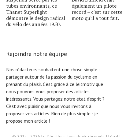
tubes environnants, ce
également un pilote
Thanet Superlight
record – c'est sur cette
démontre le design radical
moto qu'il a tout fait.
du vélo des années 1950.
Rejoindre notre équipe
Nos rédacteurs souhaitent une chose simple :
partager autour de la passion du cyclisme en
prenant du plaisir. C'est grâce à ce leitmotiv que
nous pouvons vous proposer des articles
intéressants. Vous partagez notre état d'esprit ?
C'est avec plaisir que nous vous invitons à
proposer vos articles. Rien de plus simple :
je
propose mon article !
S
e
ar
c
h
f
© 2012 - 2026 Le Dérailleur. Tous droits réservés. |
Légal
|