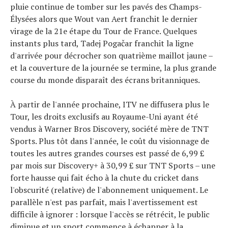
pluie continue de tomber sur les pavés des Champs-
Élysées alors que Wout van Aert franchit le dernier
virage de la 21e étape du Tour de France. Quelques
instants plus tard, Tadej Pogačar franchit la ligne
d'arrivée pour décrocher son quatrième maillot jaune –
et la couverture de la journée se termine, la plus grande
course du monde disparaît des écrans britanniques.
À partir de l'année prochaine, ITV ne diffusera plus le
Tour, les droits exclusifs au Royaume-Uni ayant été
vendus à Warner Bros Discovery, société mère de TNT
Sports. Plus tôt dans l'année, le coût du visionnage de
toutes les autres grandes courses est passé de 6,99 £
par mois sur Discovery+ à 30,99 £ sur TNT Sports – une
Actualités
forte hausse qui fait écho à la chute du cricket dans
Technologies
l'obscurité (relative) de l'abonnement uniquement. Le
Tests de produits
parallèle n'est pas parfait, mais l'avertissement est
Conseils
difficile à ignorer : lorsque l'accès se rétrécit, le public
Tendances
diminue et un sport commence à échapper à la