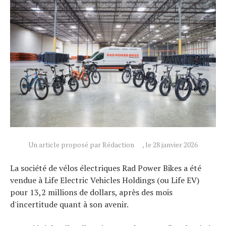
Actualités
Technologies
Tests de produits
Conseils
Un article proposé par Rédaction
, le 28 janvier 2026
Tendances
La société de vélos électriques Rad Power Bikes a été
Tous nos articles
vendue à Life Electric Vehicles Holdings (ou Life EV)
À propos
pour 13,2 millions de dollars, après des mois
d'incertitude quant à son avenir.