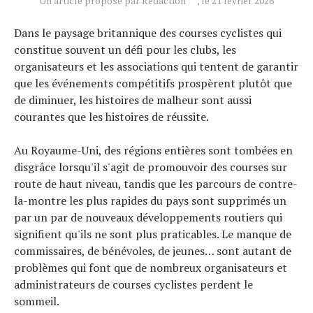
Un article proposé par Rédaction
, le 21 février 2026
Dans le paysage britannique des courses cyclistes qui
constitue souvent un défi pour les clubs, les
organisateurs et les associations qui tentent de garantir
que les événements compétitifs prospèrent plutôt que
de diminuer, les histoires de malheur sont aussi
courantes que les histoires de réussite.
Au Royaume-Uni, des régions entières sont tombées en
disgrâce lorsqu'il s'agit de promouvoir des courses sur
route de haut niveau, tandis que les parcours de contre-
la-montre les plus rapides du pays sont supprimés un
par un par de nouveaux développements routiers qui
Actualités
signifient qu'ils ne sont plus praticables. Le manque de
Technologies
commissaires, de bénévoles, de jeunes… sont autant de
Tests de produits
problèmes qui font que de nombreux organisateurs et
Conseils
administrateurs de courses cyclistes perdent le
Tendances
sommeil.
Tous nos articles