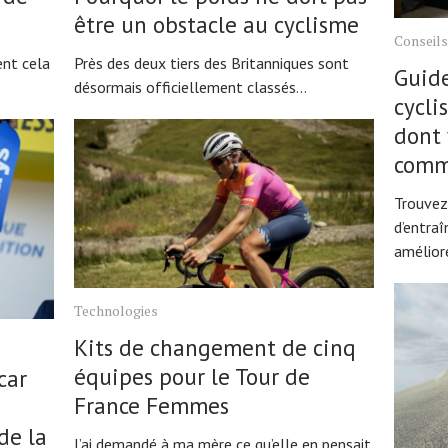
être un obstacle au cyclisme
Conseils
nt cela
Près des deux tiers des Britanniques sont
Guide
désormais officiellement classés...
cycli
dont 
comm
Trouvez
d’entra
améliore
Technologies
Kits de changement de cinq
équipes pour le Tour de
car
France Femmes
de la
J’ai demandé à ma mère ce qu’elle en pensait