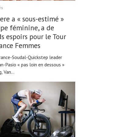
és
ere a « sous-estimé »
ipe féminine, a de
s espoirs pour le Tour
rance Femmes
rance-Soudal-Quickstep leader
-Pasio « pas loin en dessous »
, Van...