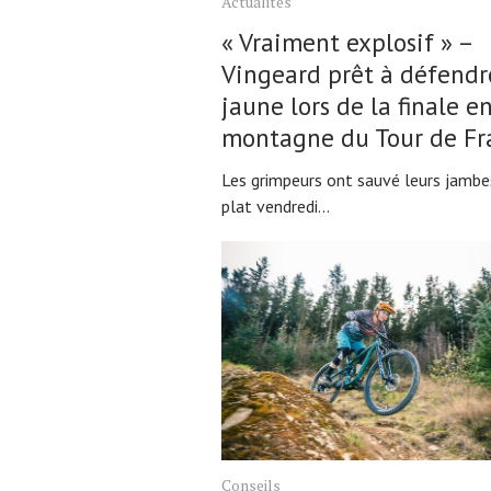
Actualités
« Vraiment explosif » –
Vingeard prêt à défendr
jaune lors de la finale e
Actualités
montagne du Tour de Fr
Technologies
Les grimpeurs ont sauvé leurs jambe
Tests de produits
plat vendredi...
Conseils
Tendances
Tous nos articles
À propos
Conseils