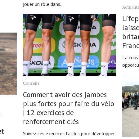
jouer un rôle dans...
Actualit
Lifep
laiss
brita
Fran
La couv
opportun
Conseils
Comment avoir des jambes
plus fortes pour faire du vélo
| 12 exercices de
:
renforcement clés
et
Suivez ces exercices faciles pour développer