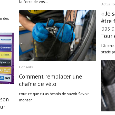
la force de vos...
Actualit
« Je 
un des
être 
pas d
Tour
L’Austra
stade pr
Conseils
Comment remplacer une
chaîne de vélo
tout ce que tu as besoin de savoir Savoir
 son
monter...
our