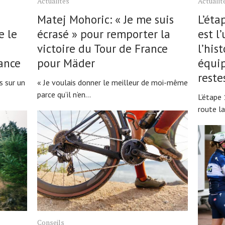
Actualités
Actualit
Matej Mohoric: « Je me suis
L’éta
e le
écrasé » pour remporter la
est l
n
victoire du Tour de France
l’his
ance
pour Mäder
équip
reste
s sur un
« Je voulais donner le meilleur de moi-même
parce qu’il n’en...
L’étape 
route la
Conseils