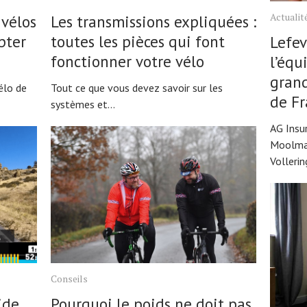
Actualit
vélos
Les transmissions expliquées :
pter
toutes les pièces qui font
Lefev
fonctionner votre vélo
l’équ
grand
élo de
Tout ce que vous devez savoir sur les
de F
systèmes et...
AG Insu
Moolman
Vollering
Conseils
ide
Pourquoi le poids ne doit pas