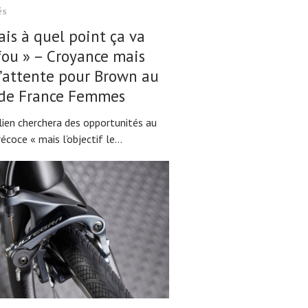
és
sais à quel point ça va
fou » – Croyance mais
’attente pour Brown au
 de France Femmes
lien cherchera des opportunités au
écoce « mais l’objectif le...