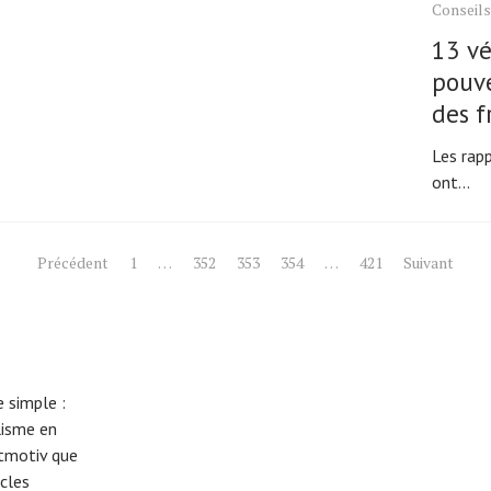
Conseils
13 vé
pouve
des f
Les rapp
ont...
Précédent
1
…
352
353
354
…
421
Suivant
 simple :
lisme en
eitmotiv que
cles