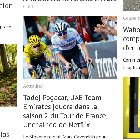
elon
L’UCI...
Conseils
 place
Wahoo
compl
d’ent
Comment 
l’applic
Actualités
Tadej Pogacar, UAE Team
Emirates jouera dans la
saison 2 du Tour de France
Unchained de Netflix
los
Le Slovène rejoint Mark Cavendish pour