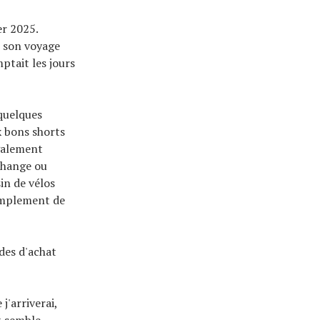
er 2025.
r son voyage
ptait les jours
quelques
x bons shorts
également
echange ou
in de vélos
simplement de
ides d'achat
 j'arriverai,
ut semble