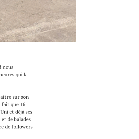
d nous
heures qui la
raître sur son
 fait que 16
Uni et déjà ses
 et de balades
re de followers