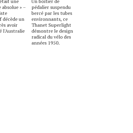
était une
Un boîtier de
 absolue » –
pédalier suspendu
iste
bercé par les tubes
if décède un
environnants, ce
rès avoir
Thanet Superlight
é l'Australie
démontre le design
radical du vélo des
années 1950.