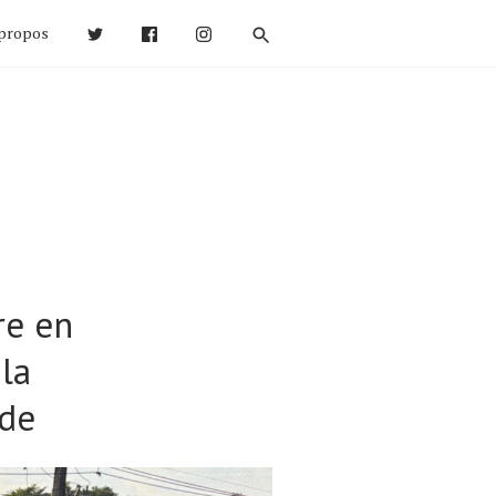
propos
re en
la
nde