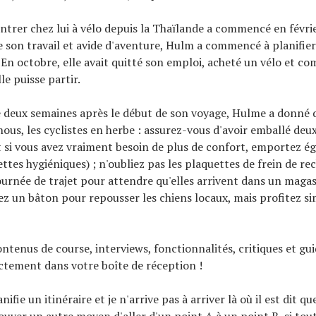
entrer chez lui à vélo depuis la Thaïlande a commencé en févri
son travail et avide d'aventure, Hulm a commencé à planifie
 En octobre, elle avait quitté son emploi, acheté un vélo et com
lle puisse partir.
 deux semaines après le début de son voyage, Hulme a donné 
nous, les cyclistes en herbe : assurez-vous d'avoir emballé deu
t si vous avez vraiment besoin de plus de confort, emportez 
ettes hygiéniques) ; n'oubliez pas les plaquettes de frein de r
journée de trajet pour attendre qu'elles arrivent dans un magas
ez un bâton pour repousser les chiens locaux, mais profitez 
ontenus de course, interviews, fonctionnalités, critiques et gu
ectement dans votre boîte de réception !
anifie un itinéraire et je n'arrive pas à arriver là où il est dit que
trouver un autre moyen d'aller d'un point A à un point B, si to