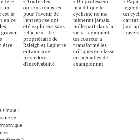
bé tête
« Toutes les
« Un professeur
« Papa 
r un
options réalistes
m'a dit que le
légende
'est la
pour l'avenir de
cyclisme ne me
un cycl
t en ce
l'entreprise ont
mènerait jamais
caritat
les
été explorées sans
nulle part dans la
jour ap
 gravier
relâche » – Le
vie » – comment
travers
s
propriétaire de
un coureur a
n être
Raleigh et Lapierre
transformé les
entame une
critiques en classe
procédure
en médailles de
d'insolvabilité
championnat
 simple :
lisme en
eitmotiv que
cles
t d'esprit ?