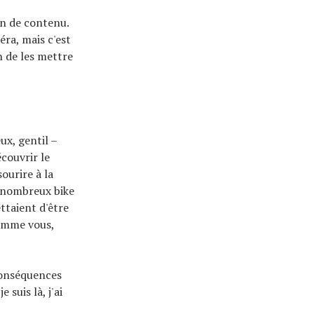
on de contenu.
éra, mais c'est
n de les mettre
x, gentil –
couvrir le
ourire à la
e nombreux bike
ttaient d'être
comme vous,
 conséquences
suis là, j'ai