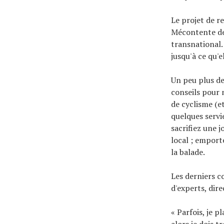
Le projet de r
Mécontente de 
transnational.
jusqu'à ce qu'e
Un peu plus de
conseils pour 
de cyclisme (e
quelques servi
sacrifiez une 
local ; emport
la balade.
Les derniers c
d'experts, dir
« Parfois, je pl
alors je dois 