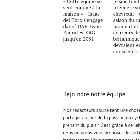
« Cette équipe se
Je suis tom
sent comme à la
première su
maison » – Isaac
chevreuil – c
del Toro s'engage
saison du ru
dans l'UAE Team
moment et 
Emirates-XRG
coureurs de
jusqu'en 2031
britannique
devraient e
conscients.
Rejoindre notre équipe
Nos rédacteurs souhaitent une chose
partager autour de la passion du cyc
prenant du plaisir. C'est grâce à ce l
nous pouvons vous proposer des arti
intéressants. Vous partagez notre éta