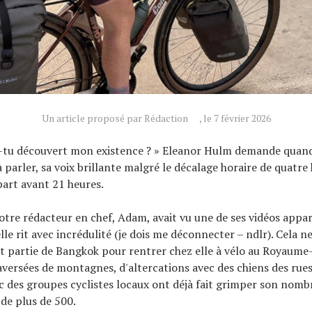
Un article proposé par Rédaction
, le 7 février 2026
tu découvert mon existence ? » Eleanor Hulm demande quan
arler, sa voix brillante malgré le décalage horaire de quatre 
part avant 21 heures.
 notre rédacteur en chef, Adam, avait vu une de ses vidéos appa
le rit avec incrédulité (je dois me déconnecter – ndlr). Cela ne
est partie de Bangkok pour rentrer chez elle à vélo au Royaume-
raversées de montagnes, d'altercations avec des chiens des rues
c des groupes cyclistes locaux ont déjà fait grimper son nomb
de plus de 500.