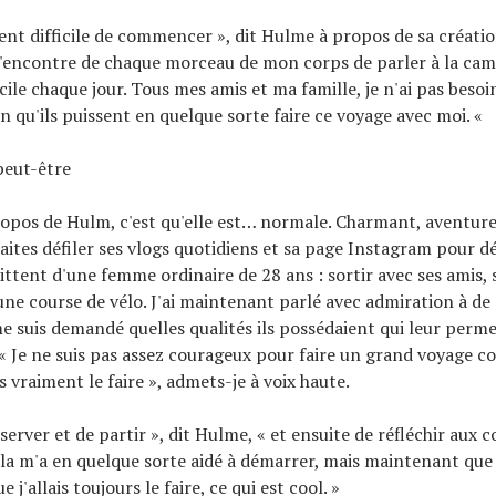
ment difficile de commencer », dit Hulme à propos de sa créati
à l'encontre de chaque morceau de mon corps de parler à la cam
cile chaque jour. Tous mes amis et ma famille, je n'ai pas besoi
ien qu'ils puissent en quelque sorte faire ce voyage avec moi. «
peut-être
opos de Hulm, c'est qu'elle est… normale. Charmant, aventureu
aites défiler ses vlogs quotidiens et sa page Instagram pour dé
ittent d'une femme ordinaire de 28 ans : sortir avec ses amis, s
ne course de vélo. J'ai maintenant parlé avec admiration à d
me suis demandé quelles qualités ils possédaient qui leur perme
 « Je ne suis pas assez courageux pour faire un grand voyage 
s vraiment le faire », admets-je à voix haute.
réserver et de partir », dit Hulme, « et ensuite de réfléchir aux
ela m'a en quelque sorte aidé à démarrer, mais maintenant que je 
 j'allais toujours le faire, ce qui est cool. »