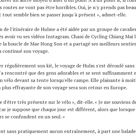
es routes ne vont pas être horribles. Oui, je n'y prends pas be
t tout semble bien se passer jusqu'à présent », admet-elle.
n de l'itinéraire de Hulme a été aidée par un groupe de cavaliers
s avoir vu ses vidéos Instagram. Chani de Cycling Chiang Mai 
 la boucle de Mae Hong Son et a partagé ses meilleurs sentiers
a continué son voyage.
er régulièrement son kit, le voyage de Hulm s'est déroulé sans 
n'a rencontré que des gens adorables et se sent suffisamment 
n vélo devant sa tente lorsqu'elle campe. Elle plaisante à moit
la plus effrayante de son voyage sera son retour en Europe.
e d'être très présente sur le vélo », dit-elle. « Je me souviens d
car je suppose que chaque jour est différent, alors que lorsque
urs se confondent en un seul. »
ient sans pratiquement aucun entraînement, à part une balade