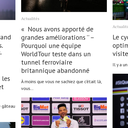
Actualités
Actualit
« Nous avons apporté de
rand
Le cy
grandes améliorations '' –
.
optim
Pourquoi une équipe
-
visit
WorldTour teste dans un
tunnel ferroviaire
Il y a un
britannique abandonné
 les
À moins que vous ne sachiez que c'était là,
et
vous...
e gâteau