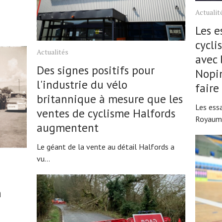
Actualit
Les e
cycli
Actualités
avec 
Des signes positifs pour
Nopin
l'industrie du vélo
faire
britannique à mesure que les
Les ess
ventes de cyclisme Halfords
Royaume
augmentent
Le géant de la vente au détail Halfords a
vu...
n