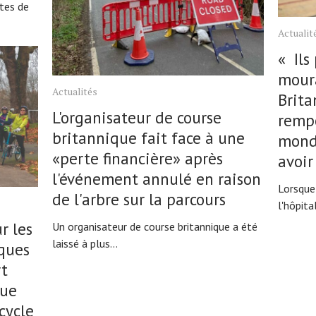
stes de
Actualit
« Ils
moura
Actualités
Brita
L'organisateur de course
rempo
britannique fait face à une
mond
«perte financière» après
avoir
l'événement annulé en raison
Lorsque
de l'arbre sur la parcours
l'hôpital
r les
Un organisateur de course britannique a été
laissé à plus...
ques
rt
que
cycle