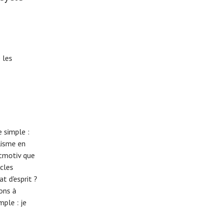
 les
 simple :
lisme en
eitmotiv que
cles
t d'esprit ?
tons à
imple :
je