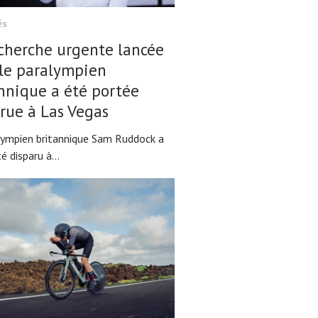
és
cherche urgente lancée
le paralympien
nnique a été portée
rue à Las Vegas
lympien britannique Sam Ruddock a
é disparu à...