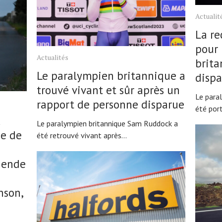
Actualit
La re
pour 
Actualités
brita
Le paralympien britannique a
dispa
trouvé vivant et sûr après un
Le para
rapport de personne disparue
été port
u
Le paralympien britannique Sam Ruddock a
e de
été retrouvé vivant après...
égende
nson,