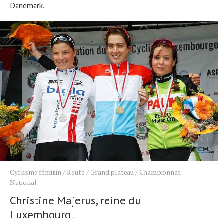
Tests de produits
Danemark.
Conseils
Tendances
Tous nos articles
À propos
Cyclisme féminin
/
Route
/
Grand plateau
/
Championnat
National
Christine Majerus, reine du
Luxembourg!