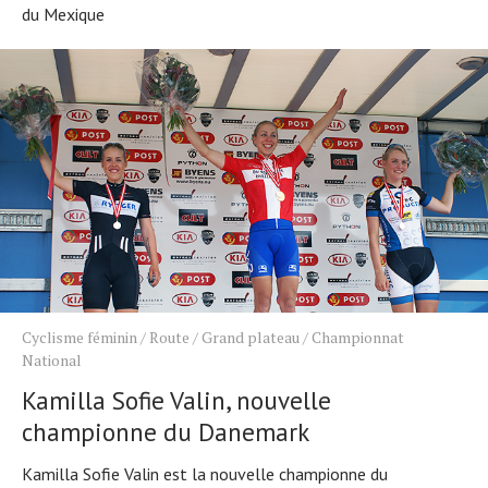
du Mexique
Cyclisme féminin
/
Route
/
Grand plateau
/
Championnat
National
Kamilla Sofie Valin, nouvelle
championne du Danemark
Actualités
Technologies
Kamilla Sofie Valin est la nouvelle championne du