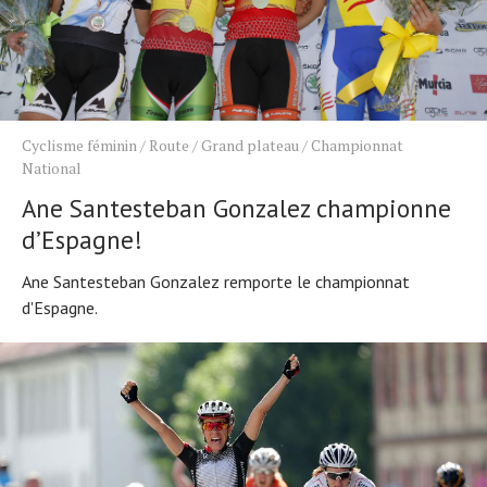
Cyclisme féminin
/
Route
/
Grand plateau
/
Championnat
National
Ane Santesteban Gonzalez championne
d’Espagne!
Ane Santesteban Gonzalez remporte le championnat
d'Espagne.