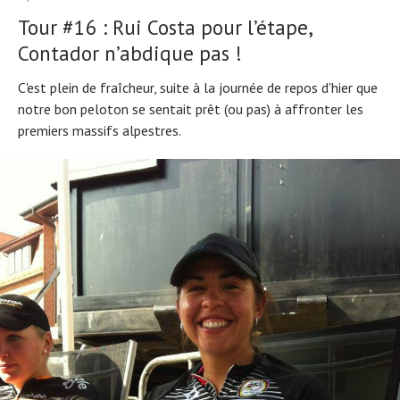
Technologies
Tour #16 : Rui Costa pour l’étape,
Tests de produits
Conseils
Contador n’abdique pas !
Tendances
Tous nos articles
À propos
C'est plein de fraîcheur, suite à la journée de repos d'hier que
notre bon peloton se sentait prêt (ou pas) à affronter les
premiers massifs alpestres.