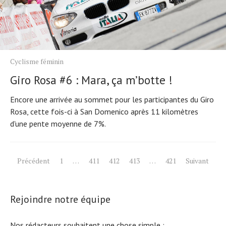
Cyclisme féminin
Giro Rosa #6 : Mara, ça m’botte !
Encore une arrivée au sommet pour les participantes du Giro
Rosa, cette fois-ci à San Domenico après 11 kilomètres
d'une pente moyenne de 7%.
Pagination
Précédent
1
…
411
412
413
…
421
Suivant
des
publications
Rejoindre notre équipe
Nos rédacteurs souhaitent une chose simple :