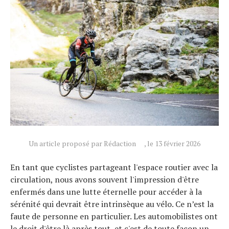
Un article proposé par Rédaction
, le 13 février 2026
En tant que cyclistes partageant l'espace routier avec la
Actualités
circulation, nous avons souvent l'impression d'être
Technologies
enfermés dans une lutte éternelle pour accéder à la
Tests de produits
sérénité qui devrait être intrinsèque au vélo. Ce n’est la
faute de personne en particulier. Les automobilistes ont
Conseils
le droit d'être là après tout, et c'est de toute façon un