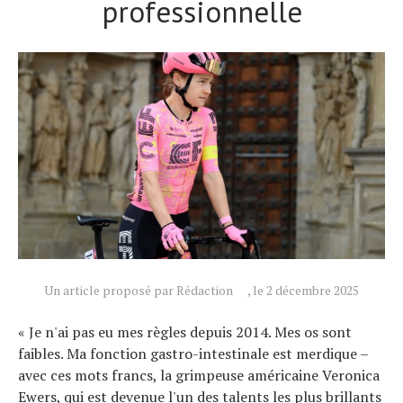
professionnelle
Un article proposé par Rédaction
, le 2 décembre 2025
« Je n'ai pas eu mes règles depuis 2014. Mes os sont
faibles. Ma fonction gastro-intestinale est merdique –
avec ces mots francs, la grimpeuse américaine Veronica
Ewers, qui est devenue l'un des talents les plus brillants
Actualités