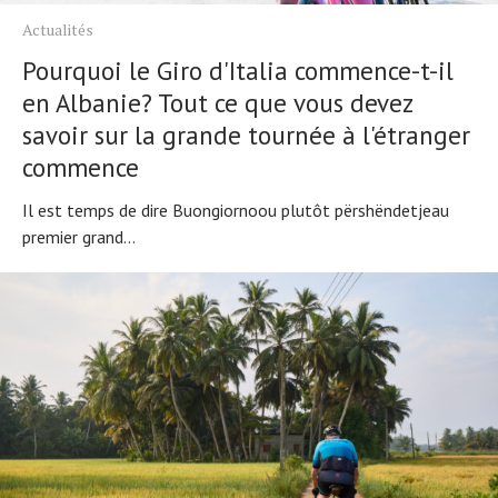
Actualités
Technologies
Actualités
Tests de produits
Pourquoi le Giro d'Italia commence-t-il
Conseils
Tendances
en Albanie? Tout ce que vous devez
Tous nos articles
À propos
savoir sur la grande tournée à l'étranger
commence
Il est temps de dire Buongiornoou plutôt përshëndetjeau
premier grand...