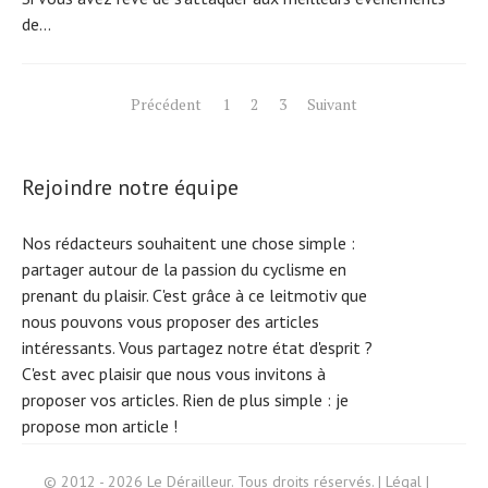
de...
Pagination
Précédent
1
2
3
Suivant
des
publications
Rejoindre notre équipe
Nos rédacteurs souhaitent une chose simple :
partager autour de la passion du cyclisme en
prenant du plaisir. C'est grâce à ce leitmotiv que
nous pouvons vous proposer des articles
intéressants. Vous partagez notre état d'esprit ?
C'est avec plaisir que nous vous invitons à
proposer vos articles. Rien de plus simple :
je
S
e
a
r
c
h
f
o
r
propose mon article !
:
© 2012 - 2026 Le Dérailleur. Tous droits réservés. |
Légal
|