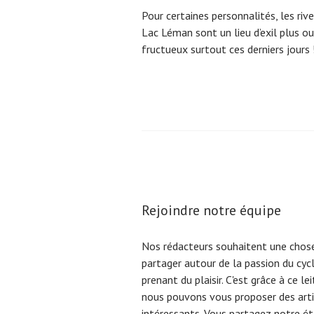
Pour certaines personnalités, les riv
Lac Léman sont un lieu d’exil plus o
fructueux surtout ces derniers jours 
Pagination
des
publications
Rejoindre notre équipe
Nos rédacteurs souhaitent une chose
partager autour de la passion du cyc
prenant du plaisir. C'est grâce à ce l
nous pouvons vous proposer des arti
intéressants. Vous partagez notre éta