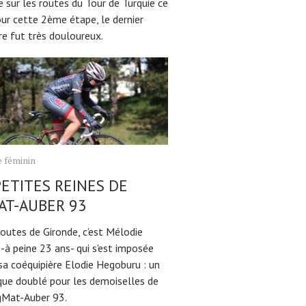
 sur les routes du Tour de Turquie ce
our cette 2ème étape, le dernier
re fut très douloureux.
 féminin
PETITES REINES DE
AT-AUBER 93
routes de Gironde, c'est Mélodie
-à peine 23 ans- qui s'est imposée
sa coéquipière Elodie Hegoburu : un
que doublé pour les demoiselles de
gMat-Auber 93.