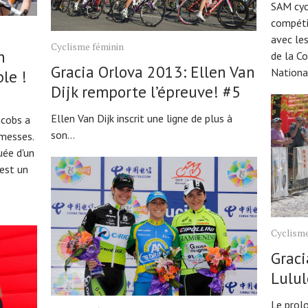
SAM cyc
compéti
avec le
Cyclisme féminin
n
de la Co
Gracia Orlova 2013: Ellen Van
National
le !
Dijk remporte l’épreuve! #5
Ellen Van Dijk inscrit une ligne de plus à
acobs a
son...
omesses.
uée d'un
est un
Cyclisme
Graci
Lulul
Le prol