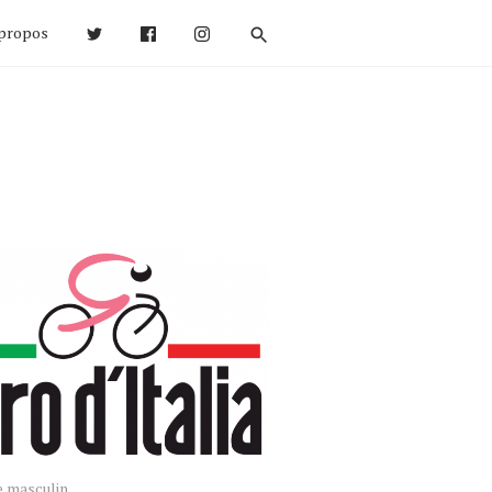
propos
e masculin