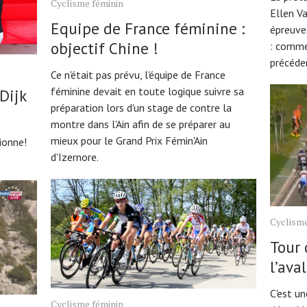
Cyclisme féminin
Ellen Va
Equipe de France féminine :
épreuve
objectif Chine !
: comme 
précéden
Ce n'était pas prévu, l'équipe de France
féminine devait en toute logique suivre sa
Dijk
préparation lors d'un stage de contre la
montre dans l'Ain afin de se préparer au
mieux pour le Grand Prix Fémin'Ain
ionne!
d'Izernore.
Cyclism
Tour 
l’ava
C'est un
Cyclisme féminin