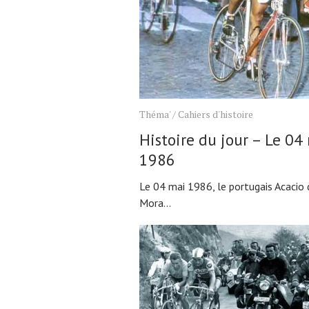
Actualités
Technologies
Théma'
/
Cahiers d'histoire
Tests de produits
Histoire du jour – Le 04
Conseils
1986
Tendances
Tous nos articles
Le 04 mai 1986, le portugais Acacio 
Mora...
À propos