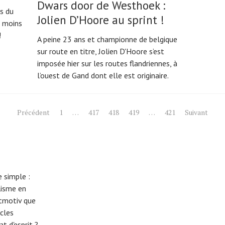
Dwars door de Westhoek :
es du
Jolien D’Hoore au sprint !
u moins
!
A peine 23 ans et championne de belgique
sur route en titre, Jolien D'Hoore s’est
imposée hier sur les routes flandriennes, à
l’ouest de Gand dont elle est originaire.
Précédent
1
…
417
418
419
…
421
Suivant
 simple :
lisme en
eitmotiv que
cles
t d'esprit ?