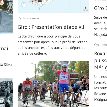
Giro 
Suite de
Cyclisme masculin
avec la 
Giro : Présentation étape #1
seule ch
Hesjedal
Cette chronique a pour principe de vous
présenter jour après jour, le profil de l'étape
Cyclisme
 mai
et les anecdotes liées aux villes départ et
Roxan
arrivée de celles-ci.
puiss
da Silva
Méri
Une nouv
formatio
les rout
Roxane F
Mérigna