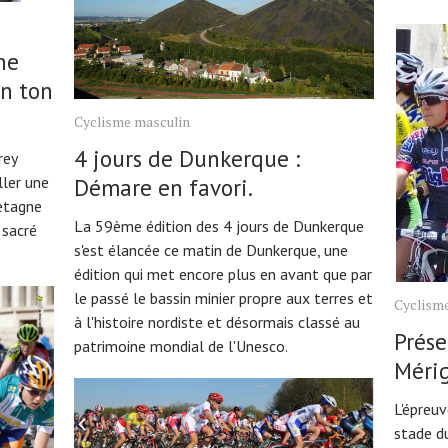
ne
n ton
Cyclisme masculin
4 jours de Dunkerque :
rey
ller une
Démare en favori.
etagne
La 59ème édition des 4 jours de Dunkerque
 sacré
s'est élancée ce matin de Dunkerque, une
édition qui met encore plus en avant que par
le passé le bassin minier propre aux terres et
Cyclisme
à l'histoire nordiste et désormais classé au
Prése
patrimoine mondial de l'Unesco.
Méri
L'épreuv
stade du