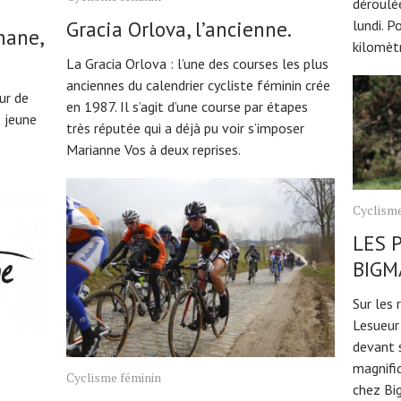
déroulée
Gracia Orlova, l’ancienne.
lundi. P
hane,
kilomèt
La Gracia Orlova : l’une des courses les plus
anciennes du calendrier cycliste féminin crée
ur de
en 1987. Il s’agit d’une course par étapes
e jeune
très réputée qui a déjà pu voir s’imposer
Marianne Vos à deux reprises.
Cyclisme
LES 
BIGM
Sur les 
Lesueur 
devant 
magnifi
Cyclisme féminin
chez Bi