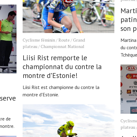
Marti
patin
son p
Martina
Cyclisme féminin
/
Route
/
Grand
plateau
/
Championnat National
du cont
Tchèque
Liisi Rist remporte le
championnat du contre la
montre d’Estonie!
Liisi Rist est championne du contre la
montre d'Estonie.
serve
tre de
Cyclisme
montre.
plateau