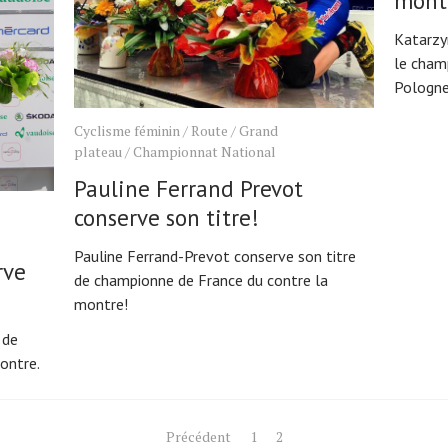
mont
Katarzy
le cham
Pologne
Cyclisme féminin
/
Route
/
Grand
plateau
/
Championnat National
Pauline Ferrand Prevot
conserve son titre!
Pauline Ferrand-Prevot conserve son titre
rve
de championne de France du contre la
montre!
 de
ontre.
Précédent
1
2