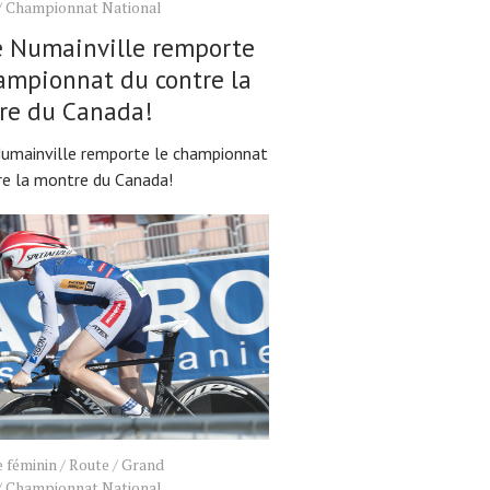
/
Championnat National
e Numainville remporte
ampionnat du contre la
re du Canada!
Numainville remporte le championnat
re la montre du Canada!
 féminin
/
Route
/
Grand
/
Championnat National