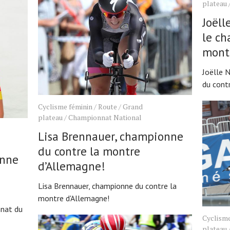
plateau
Joëll
le ch
mont
Joëlle 
du cont
Cyclisme féminin
/
Route
/
Grand
plateau
/
Championnat National
Lisa Brennauer, championne
du contre la montre
onne
d’Allemagne!
Lisa Brennauer, championne du contre la
montre d'Allemagne!
nnat du
Cyclisme
plateau