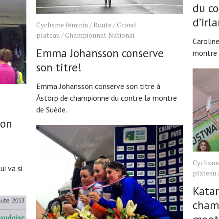
du co
d’Irl
Cyclisme féminin
/
Route
/
Grand
plateau
/
Championnat National
Carolin
Emma Johansson conserve
montre 
son titre!
Emma Johansson conserve son titre à
Åstorp de championne du contre la montre
de Suède.
son
e
Cyclisme
ui va si
plateau
Kata
cham