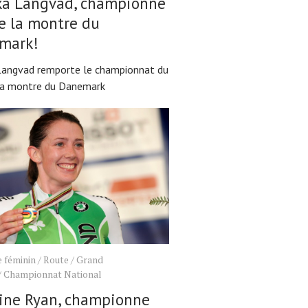
ka Langvad, championne
e la montre du
mark!
Langvad remporte le championnat du
la montre du Danemark
 féminin
/
Route
/
Grand
/
Championnat National
line Ryan, championne