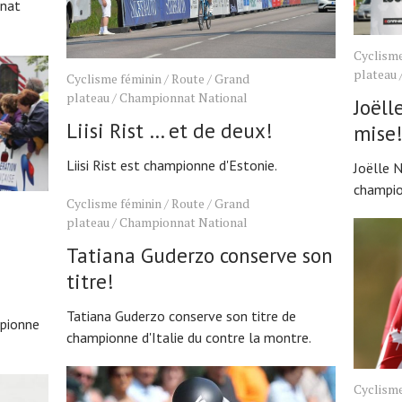
nnat
Cyclisme
plateau
Cyclisme féminin
/
Route
/
Grand
plateau
/
Championnat National
Joëll
Liisi Rist … et de deux!
mise
Liisi Rist est championne d'Estonie.
Joëlle 
champio
Cyclisme féminin
/
Route
/
Grand
plateau
/
Championnat National
Tatiana Guderzo conserve son
titre!
Tatiana Guderzo conserve son titre de
mpionne
championne d'Italie du contre la montre.
Cyclisme