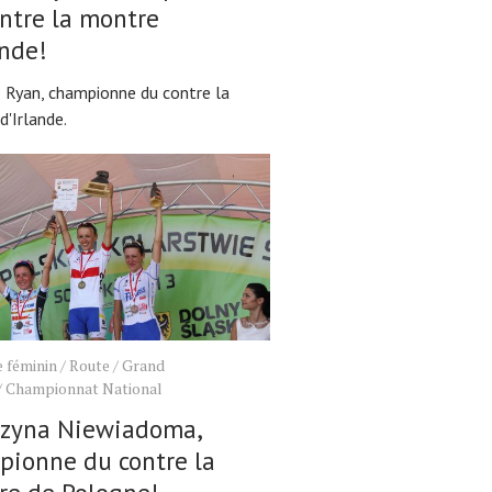
ntre la montre
ande!
e Ryan, championne du contre la
d'Irlande.
 féminin
/
Route
/
Grand
/
Championnat National
rzyna Niewiadoma,
pionne du contre la