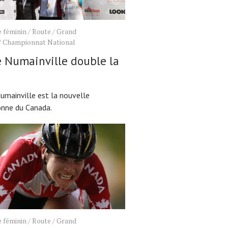
 féminin
/
Route
/
Grand
/
Championnat National
e Numainville double la
!
Numainville est la nouvelle
nne du Canada.
 féminin
/
Route
/
Grand