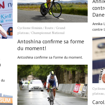
Anni
contr
Dane
Annika 
Cyclisme féminin
/
Route
/
Grand
contre 
plateau
/
Championnat National
Antoshina confirme sa forme
du moment!
t
Antoshina confirme sa forme du moment.
a
 du
Cyclisme
plateau
Caro