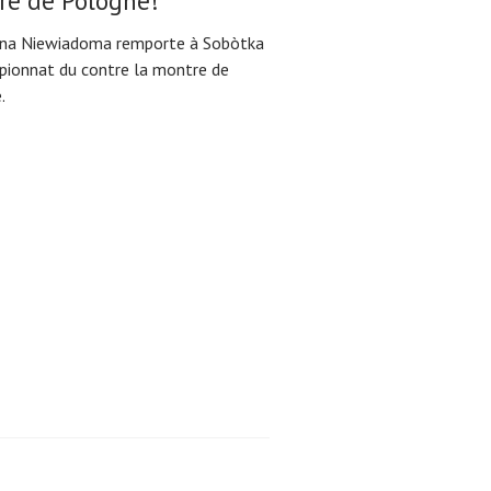
re de Pologne!
na Niewiadoma remporte à Sobòtka
pionnat du contre la montre de
.