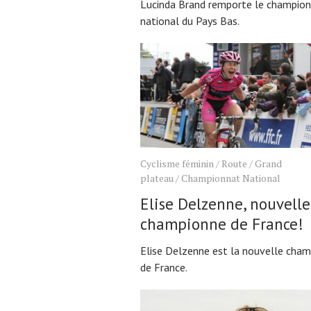
Lucinda Brand remporte le champio
national du Pays Bas.
Actualités
Technologies
Tests de produits
Conseils
Tendances
Tous nos articles
Cyclisme féminin
/
Route
/
Grand
À propos
plateau
/
Championnat National
Elise Delzenne, nouvelle
championne de France!
Elise Delzenne est la nouvelle cha
de France.