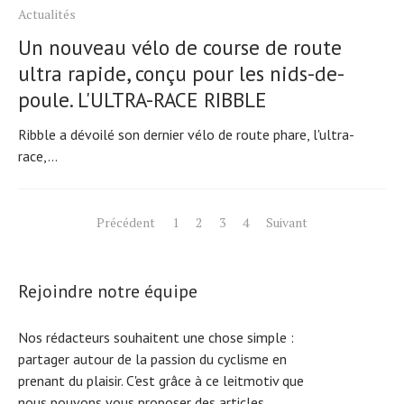
Actualités
Un nouveau vélo de course de route
ultra rapide, conçu pour les nids-de-
poule. L'ULTRA-RACE RIBBLE
Ribble a dévoilé son dernier vélo de route phare, l'ultra-
race,...
Pagination
Précédent
1
2
3
4
Suivant
des
publications
Rejoindre notre équipe
Nos rédacteurs souhaitent une chose simple :
partager autour de la passion du cyclisme en
prenant du plaisir. C'est grâce à ce leitmotiv que
nous pouvons vous proposer des articles