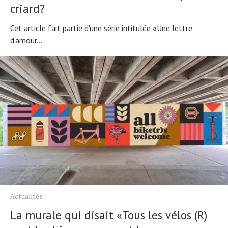
criard?
Cet article fait partie d'une série intitulée «Une lettre
d'amour...
Actualités
Actualités
Technologies
Tests de produits
La murale qui disait «Tous les vélos (R)
Conseils
Tendances