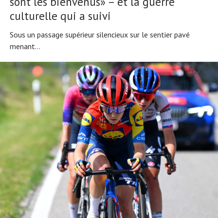
sont les bienvenus» – et la guerre
Tous nos articles
À propos
culturelle qui a suivi
Sous un passage supérieur silencieux sur le sentier pavé
menant...