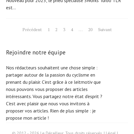
Nouveau pour 2025, le pneu spécialisé SWorks Turbo TLR
est...
Pagination
Précédent
1
2
3
4
…
20
Suivant
des
publications
Rejoindre notre équipe
Nos rédacteurs souhaitent une chose simple :
partager autour de la passion du cyclisme en
prenant du plaisir. C'est grâce à ce leitmotiv que
nous pouvons vous proposer des articles
intéressants. Vous partagez notre état d'esprit ?
C'est avec plaisir que nous vous invitons à
proposer vos articles. Rien de plus simple :
je
propose mon article !
S
e
ar
c
h
f
© 2012 - 2026 Le Dérailleur. Tous droits réservés. |
Légal
|