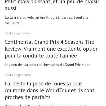
Petit mais puissant, et un peu de plaisir
aussi
La lumière du vélo arrière Knog Blinder représente la
meilleure...
Tests de produits
Continental Grand Prix 4 Seasons Tire
Actualités
Review: Vraiment une excellente option
Technologies
pour la conduite toute l'année
Tests de produits
Conseils
Le pneu des saisons continentales du Grand Prix 4 est...
Tendances
Tous nos articles
Tests de produits
À propos
J'ai testé la pose de roues la plus
courante dans le WorldTour et ils sont
proches de parfaits